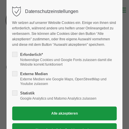
Menu
Datenschutzeinstellungen
Wir setzen auf unserer Website Cookies ein. Einige von ihnen sind
erforderlich, während andere uns helfen unser Onlineangebot zu
verbessern. Sie können alle Cookies über den Button “Alle
akzeptieren” zustimmen, oder Ihre eigene Auswahl vornehmen
11.12.2022 14:39
von
Albert Hausmann
und diese mit dem Button “Auswahl akzeptieren” speichern.
(Kommentare: 0)
Erforderlich*
Notwendige Cookies und Google Fonts zulassen damit die
Website korrekt funktioniert
Geplante Skifahrten / Skikurs
Externe Medien
Externe Medien wie Google Maps, OpenStreetMap und
Youtube zulassen
Statistik
Google Analytics und Matomo Analytics zulassen